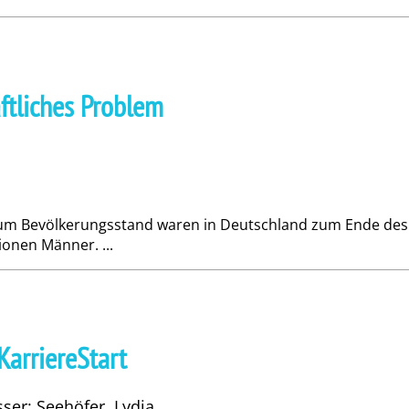
tliches Problem
zum Bevölkerungsstand waren in Deutschland zum ­Ende des
ionen Männer. ...
arriereStart
sser: Seehöfer, Lydia